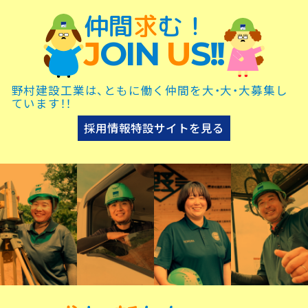
仲間
求
む！
J
OIN
U
S!!
野村建設工業は、ともに働く仲間を大・大・大募集し
ています！！
採用情報特設サイトを見る